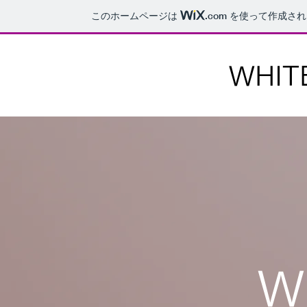
このホームページは
.com
を使って作成され
WHIT
W