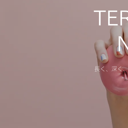
TE
長く、深く