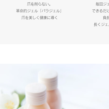
爪を削らない。
毎回ジ
革命的ジェル「パラジェル」
できるだ
爪を美しく健康に導く
負
長くジェ